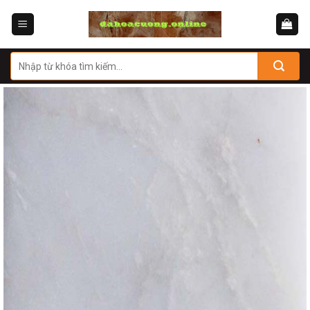
Skip
to
content
Tìm
kiếm: