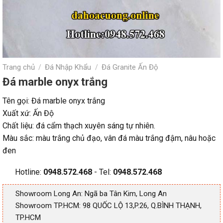
Trang chủ
Đá Nhập Khẩu
Đá Granite Ấn Độ
/
/
Đá marble onyx trắng
Tên gọi: Đá marble onyx trắng
Xuất xứ: Ấn Độ
Chất liệu: đá cẩm thạch xuyên sáng tự nhiên.
Màu sắc: màu trắng chủ đạo, vân đá màu trắng đậm, nâu hoặc
đen
Hotline:
0948.572.468
- Tel:
0948.572.468
Showroom Long An: Ngã ba Tân Kim, Long An
Showroom TP.HCM: 98 QUỐC LỘ 13,P.26, Q.BÌNH THẠNH,
TP.HCM