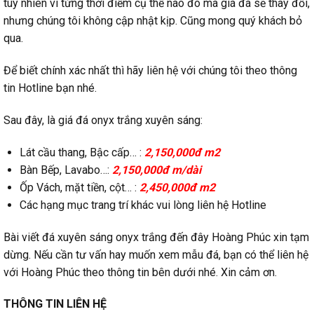
tuy nhiên vì từng thời điểm cụ thể nào đó mà giá đá sẽ thay đổi,
nhưng chúng tôi không cập nhật kịp. Cũng mong quý khách bỏ
qua.
Để biết chính xác nhất thì hãy liên hệ với chúng tôi theo thông
tin Hotline bạn nhé.
Sau đây, là giá đá onyx trắng xuyên sáng:
Lát cầu thang, Bậc cấp… :
2,150,000đ m2
Bàn Bếp, Lavabo…:
2,150,000đ m/dài
Ốp Vách, mặt tiền, cột… :
2,450,000đ m2
Các hạng mục trang trí khác vui lòng liên hệ Hotline
Bài viết đá xuyên sáng onyx trắng đến đây Hoàng Phúc xin tạm
dừng. Nếu cần tư vấn hay muốn xem mẫu đá, bạn có thể liên hệ
với Hoàng Phúc theo thông tin bên dưới nhé. Xin cảm ơn.
THÔNG TIN LIÊN HỆ