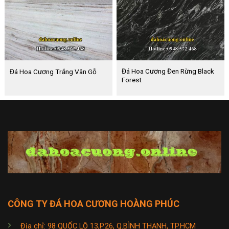
Đá Hoa Cương Đen Rừng Black
Đá Hoa Cương Trắng Vân Gỗ
Forest
CÔNG TY ĐÁ HOA CƯƠNG HOÀNG PHÚC
Địa chỉ: 98 QUỐC LỘ 13,P.26, Q.BÌNH THẠNH, TP.HCM