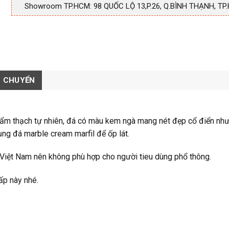
Showroom TP.HCM: 98 QUỐC LỘ 13,P.26, Q.BÌNH THẠNH, TP
N CHUYỂN
cẩm thạch tự nhiên, đá có màu kem ngà mang nét đẹp cổ điển nh
dụng đá marble cream marfil để ốp lát.
Việt Nam nên không phù hợp cho người tieu dùng phổ thông.
ấp này nhé.