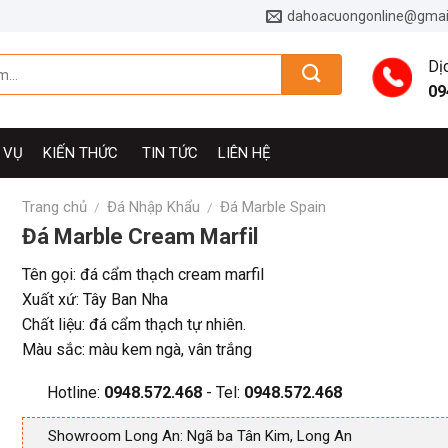
dahoacuongonline@gmai
Dị
09
 VỤ
KIẾN THỨC
TIN TỨC
LIÊN HỆ
Trang chủ
Đá Nhập Khẩu
Đá Marble Spain
/
/
Đá Marble Cream Marfil
Tên gọi: đá cẩm thạch cream marfil
Xuất xứ: Tây Ban Nha
Chất liệu: đá cẩm thạch tự nhiên.
Màu sắc: màu kem ngà, vân trắng
Hotline:
0948.572.468
- Tel:
0948.572.468
Showroom Long An: Ngã ba Tân Kim, Long An