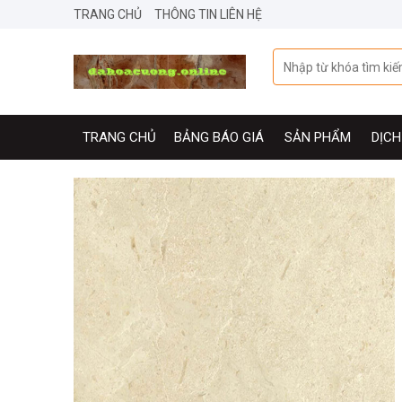
Skip
TRANG CHỦ
THÔNG TIN LIÊN HỆ
to
content
Tìm
kiếm:
TRANG CHỦ
BẢNG BÁO GIÁ
SẢN PHẨM
DỊCH