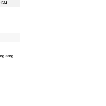
.HCM
ưng sang