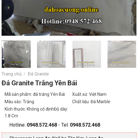
Trang chủ
Đá Granite
/
Đá Granite Trắng Yên Bái
Mã sản phẩm: đá trắng Yên Bái
Xuất xứ: Việt Nam
Màu sắc: Trắng
Chất liệu: Đá Marble
Kích thước: Không cố địnhĐộ dày:
1.8 Cm
Hotline:
0948.572.468
- Tel:
0948.572.468