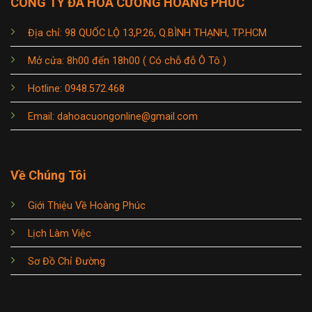
CÔNG TY ĐÁ HOA CƯƠNG HOÀNG PHÚC
Địa chỉ: 98 QUỐC LỘ 13,P.26, Q.BÌNH THẠNH, TP.HCM
Mở cửa: 8h00 đến 18h00 ( Có chỗ đỗ Ô Tô )
Hotline: 0948.572.468
Email: dahoacuongonline@gmail.com
Về Chúng Tôi
Giới Thiệu Về Hoàng Phúc
Lịch Làm Việc
Sơ Đồ Chỉ Đường