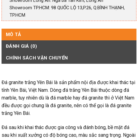
Showroom Long An: Ngã ba Tân Kim, Long An
Showroom TP.HCM: 98 QUỐC LỘ 13,P.26, Q.BÌNH THẠNH,
TP.HCM
MÔ TẢ
ĐÁNH GIÁ (0)
CHÍNH SÁCH VẬN CHUYỂN
Đá granite trắng Yên Bái là sản phẩm nội địa được khai thác tại
tỉnh Yên Bái, Việt Nam. Dòng đá trắng Yên Bái thuộc dòng đá
marble, tuy nhiên dù là đá marble hay đá granite thì ở Việt Nam
đều được gọi chung là đá granite, nên có thể gọi là đá granite
trắng Yên Bái.
Đá sau khi khai thác được gia công và đánh bóng, bề mặt đá
sau khi xuất xưởng có độ bóng cao, màu sắc sang trọng. Ngoài