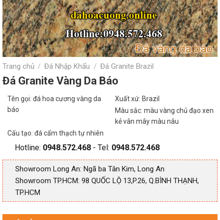
Trang chủ
Đá Nhập Khẩu
Đá Granite Brazil
/
/
Đá Granite Vàng Da Báo
Tên gọi: đá hoa cương vàng da
Xuất xứ: Brazil
báo
Màu sắc: màu vàng chủ đạo xen
kẻ vân mây màu nâu
Cấu tạo: đá cẩm thạch tự nhiên
Hotline:
0948.572.468
- Tel:
0948.572.468
Showroom Long An: Ngã ba Tân Kim, Long An
Showroom TP.HCM: 98 QUỐC LỘ 13,P.26, Q.BÌNH THẠNH,
TP.HCM