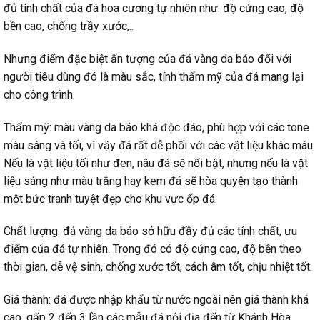
đủ tính chất của đá hoa cương tự nhiên như: độ cứng cao, độ
bền cao, chống trầy xước,..
Nhưng điểm đặc biệt ấn tượng của đá vàng da báo đối với
người tiêu dùng đó là màu sắc, tính thẩm mỹ của đá mang lại
cho công trình.
Thẩm mỹ: màu vàng da báo khá độc đáo, phù hợp với các tone
màu sáng và tối, vì vậy đá rất dễ phối với các vật liệu khác màu.
Nếu là vật liệu tối như đen, nâu đá sẽ nổi bật, nhưng nếu là vật
liệu sáng như màu trắng hay kem đá sẽ hòa quyện tạo thành
một bức tranh tuyệt đẹp cho khu vực ốp đá.
Chất lượng: đá vàng da báo sở hữu đầy đủ các tính chất, ưu
điểm của đá tự nhiên. Trong đó có độ cứng cao, độ bền theo
thời gian, dễ vệ sinh, chống xước tốt, cách âm tốt, chịu nhiệt tốt.
Giá thành: đá được nhập khẩu từ nước ngoài nên giá thành khá
cao, gấp 2 đến 3 lần các mẫu đá nội địa đến từ Khánh Hòa,