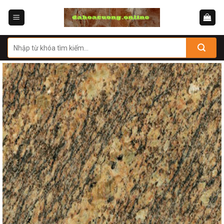
Skip
to
content
Tìm
kiếm: