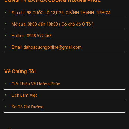
CÔNG TY ĐÁ HOA CƯƠNG HOÀNG PHÚC
Địa chỉ: 98 QUỐC LỘ 13,P.26, Q.BÌNH THẠNH, TP.HCM
Mở cửa: 8h00 đến 18h00 ( Có chỗ đỗ Ô Tô )
Hotline: 0948.572.468
Email: dahoacuongonline@gmail.com
Về Chúng Tôi
Giới Thiệu Về Hoàng Phúc
Lịch Làm Việc
Sơ Đồ Chỉ Đường