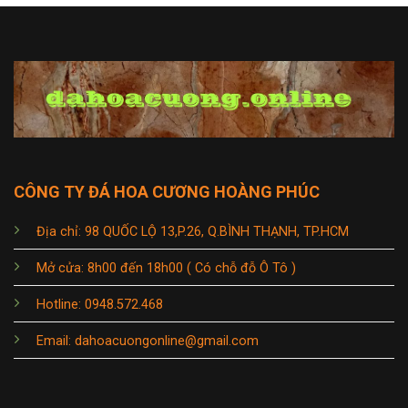
CÔNG TY ĐÁ HOA CƯƠNG HOÀNG PHÚC
Địa chỉ: 98 QUỐC LỘ 13,P.26, Q.BÌNH THẠNH, TP.HCM
Mở cửa: 8h00 đến 18h00 ( Có chỗ đỗ Ô Tô )
Hotline: 0948.572.468
Email: dahoacuongonline@gmail.com