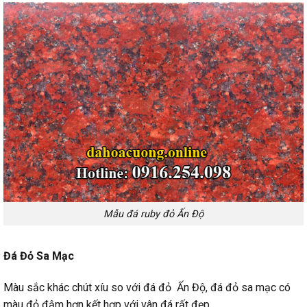
Mẫu đá ruby đỏ Ấn Độ
Đá Đỏ Sa Mạc
Màu sắc khác chút xíu so với đá đỏ Ấn Độ, đá đỏ sa mạc có
màu đỏ đậm hơn kết hợp với vân đá rất đẹp.