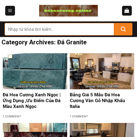
Skip
to
content
Tìm
kiếm:
Category Archives:
Đá Granite
Đá Hoa Cương Xanh Ngọc |
Bảng Giá 5 Mẫu Đá Hoa
Ứng Dụng ,Ưu Điểm Của Đá
Cương Vân Gỗ Nhập Khẩu
Màu Xanh Ngọc
Italia
1 COMMENT
1 COMMENT