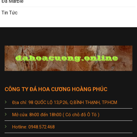
Đá Marble
Tin Tức
CÔNG TY ĐÁ HOA CƯƠNG HOÀNG PHÚC
Địa chỉ: 98 QUỐC LỘ 13,P.26, Q.BÌNH THẠNH, TP.HCM
Mở cửa: 8h00 đến 18h00 ( Có chỗ đỗ Ô Tô )
Hotline: 0948.572.468