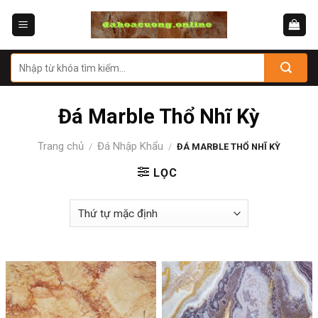
Skip
to
content
Tìm
kiếm:
Đá Marble Thổ Nhĩ Kỳ
Trang chủ
Đá Nhập Khẩu
/
/
ĐÁ MARBLE THỔ NHĨ KỲ
LỌC