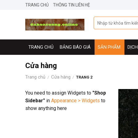
Skip
TRANG CHỦ
THÔNG TIN LIÊN HỆ
to
content
Tìm
kiếm:
TRANG CHỦ
BẢNG BÁO GIÁ
SẢN PHẨM
DỊCH
Cửa hàng
Trang chủ
Cửa hàng
/
/
TRANG 2
You need to assign Widgets to
"Shop
Sidebar"
in
Appearance > Widgets
to
show anything here