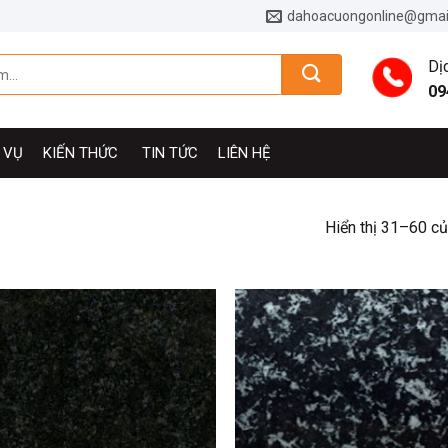
dahoacuongonline@gmai
Dị
09
 VỤ
KIẾN THỨC
TIN TỨC
LIÊN HỆ
Hiển thị 31–60 củ