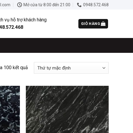
l.com
Mở cửa từ 8:00 đến 21:00
0948.572.468
ch vụ hỗ trợ khách hàng
GIỎ HÀNG
48.572.468
a 100 kết quả