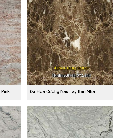
 Pink
Đá Hoa Cương Nâu Tây Ban Nha